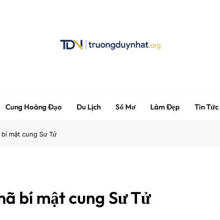
Truongduynhat.org
Cung Hoàng Đạo
Du Lịch
Sổ Mơ
Làm Đẹp
Tin Tức
ã bí mật cung Sư Tử
 mã bí mật cung Sư Tử