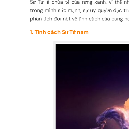
Sư Tử là chúa tể của rừng xanh, vì thế
trong mình sức mạnh, sự uy quyền đặc trư
phân tích đôi nét về tính cách của cung h
1. Tính cách Sư Tử nam