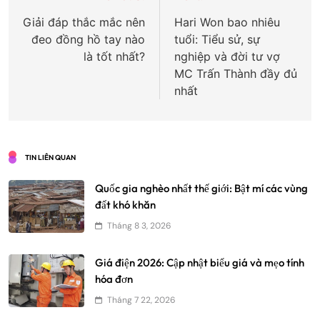
hướng
Giải đáp thắc mắc nên
Hari Won bao nhiêu
đeo đồng hồ tay nào
tuổi: Tiểu sử, sự
bài
là tốt nhất?
nghiệp và đời tư vợ
viết
MC Trấn Thành đầy đủ
nhất
TIN LIÊN QUAN
Quốc gia nghèo nhất thế giới: Bật mí các vùng
đất khó khăn
Tháng 8 3, 2026
Giá điện 2026: Cập nhật biểu giá và mẹo tính
hóa đơn
Tháng 7 22, 2026