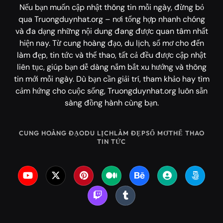
Nếu bạn muốn cập nhật thông tin mỗi ngày, đừng bỏ
qua Truongduynhat.org – nơi tổng hợp nhanh chóng
và đa dạng những nội dung đang được quan tâm nhất
hiện nay. Từ cung hoàng đạo, du lịch, sổ mơ cho đến
làm đẹp, tin tức và thể thao, tất cả đều được cập nhật
liên tục, giúp bạn dễ dàng nắm bắt xu hướng và thông
tin mới mỗi ngày. Dù bạn cần giải trí, tham khảo hay tìm
cảm hứng cho cuộc sống, Truongduynhat.org luôn sẵn
sàng đồng hành cùng bạn.
CUNG HOÀNG ĐẠO
DU LỊCH
LÀM ĐẸP
SỔ MƠ
THỂ THAO
TIN TỨC